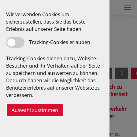
Wir verwenden Cookies um
sicherzustellen, dass Sie das beste
Erlebnis auf unserer Seite haben.
Tracking-Cookies erlauben
Tracking-Cookies dienen dazu, Website-
Besucher und ihr Verhalten auf der Seite
zu speichern und auswerten zu können.
1
2
3
4
5
6
7
Dadurch haben wir die Möglichkeit das
Spielerisch zu
Benutzererlebnis auf unserer Website zu
mehr Sicherheit
verbessern.
im
Straßenverkehr
Auswahl zustimmen
für Kinder
29.08.2024
Für Kinder ist